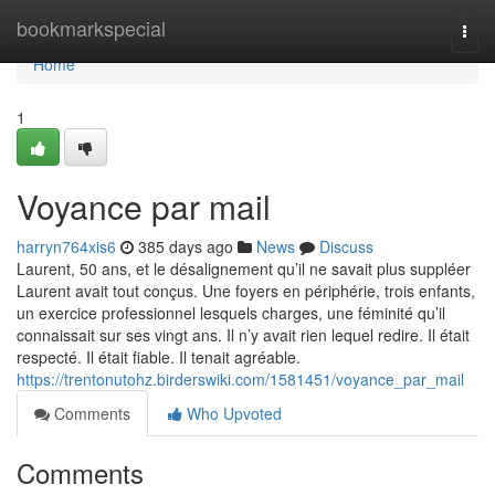
Home
bookmarkspecial
Togg
navi
Home
1
Voyance par mail
harryn764xis6
385 days ago
News
Discuss
Laurent, 50 ans, et le désalignement qu’il ne savait plus suppléer
Laurent avait tout conçus. Une foyers en périphérie, trois enfants,
un exercice professionnel lesquels charges, une féminité qu’il
connaissait sur ses vingt ans. Il n’y avait rien lequel redire. Il était
respecté. Il était fiable. Il tenait agréable.
https://trentonutohz.birderswiki.com/1581451/voyance_par_mail
Comments
Who Upvoted
Comments