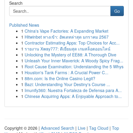
Search
Go
Published News
1
China's Vape Factories: A Expanding Market
1
Hitwinbet ทางเข้า: อัพเดทล่าสุด มกราคม 2567
1
Contractor Estimating Apps: Top Choices for Acc...
1
รายงาน Xway777: ดีเยี่ยมสุด เกมสล็อตออนไลน์
1
Unlocking the Mystery of EE88: A Thorough Dive
1
Unleash Your Inner Maverick: A Woody Spicy Frag...
1
Root Cause Examination: Understanding the 5 Whys
1
Houston's Tank Farms : A Crucial Power C...
1
88m.com: Is the Online Casino Legit?
1
Bazi: Understanding Your Destiny's Course ...
1
Imunify360: Nuestra Fortaleza de Defensa para A...
1
Chinese Acquiring Apps: A Enjoyable Approach to...
Copyright © 2026 |
Advanced Search
|
Live
|
Tag Cloud
|
Top