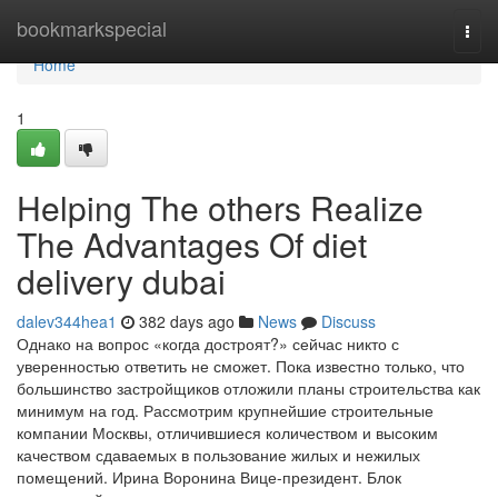
Home
bookmarkspecial
Togg
navi
Home
1
Helping The others Realize
The Advantages Of diet
delivery dubai
dalev344hea1
382 days ago
News
Discuss
Однако на вопрос «когда достроят?» сейчас никто с
уверенностью ответить не сможет. Пока известно только, что
большинство застройщиков отложили планы строительства как
минимум на год. Рассмотрим крупнейшие строительные
компании Москвы, отличившиеся количеством и высоким
качеством сдаваемых в пользование жилых и нежилых
помещений. Ирина Воронина Вице-президент. Блок