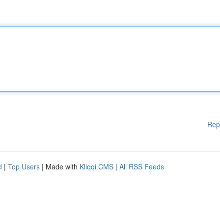
Rep
d
|
Top Users
| Made with
Kliqqi CMS
|
All RSS Feeds