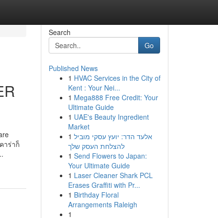
Search
Go
Published News
1
HVAC Services in the City of
ER
Kent : Your Nei...
1
Mega888 Free Credit: Your
Ultimate Guide
1
UAE's Beauty Ingredient
Market
are
1
אלעד הדר: יועץ עסקי מוביל
คาร่าก็
להצלחת העסק שלך
..
1
Send Flowers to Japan:
Your Ultimate Guide
1
Laser Cleaner Shark PCL
Erases Graffiti with Pr...
1
Birthday Floral
Arrangements Raleigh
1