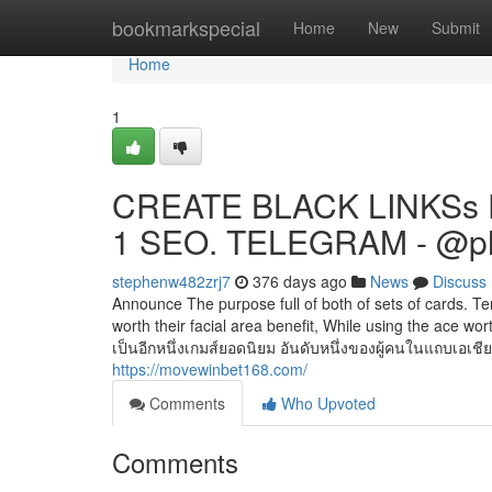
Home
bookmarkspecial
Home
New
Submit
Home
1
CREATE BLACK LINKSs 
1 SEO. TELEGRAM - @p
stephenw482zrj7
376 days ago
News
Discuss
Announce The purpose full of both of sets of cards. Ten
worth their facial area benefit, While using the ace w
เป็นอีกหนึ่งเกมส์ยอดนิยม อันดับหนึ่งของผู้คนในแถบเอเชี
https://movewinbet168.com/
Comments
Who Upvoted
Comments