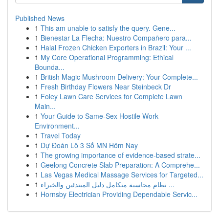
Published News
1
This am unable to satisfy the query. Gene...
1
Bienestar La Flecha: Nuestro Compañero para...
1
Halal Frozen Chicken Exporters in Brazil: Your ...
1
My Core Operational Programming: Ethical
Bounda...
1
British Magic Mushroom Delivery: Your Complete...
1
Fresh Birthday Flowers Near Steinbeck Dr
1
Foley Lawn Care Services for Complete Lawn
Main...
1
Your Guide to Same-Sex Hostile Work
Environment...
1
Travel Today
1
Dự Đoán Lô 3 Số MN Hôm Nay
1
The growing importance of evidence-based strate...
1
Geelong Concrete Slab Preparation: A Comprehe...
1
Las Vegas Medical Massage Services for Targeted...
1
نظام محاسبة متكامل دليل المبتدئين والخبراء ...
1
Hornsby Electrician Providing Dependable Servic...