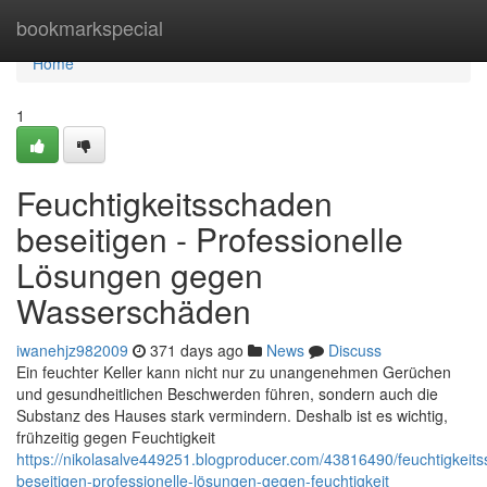
Home
bookmarkspecial
Home
1
Feuchtigkeitsschaden
beseitigen - Professionelle
Lösungen gegen
Wasserschäden
iwanehjz982009
371 days ago
News
Discuss
Ein feuchter Keller kann nicht nur zu unangenehmen Gerüchen
und gesundheitlichen Beschwerden führen, sondern auch die
Substanz des Hauses stark vermindern. Deshalb ist es wichtig,
frühzeitig gegen Feuchtigkeit
https://nikolasalve449251.blogproducer.com/43816490/feuchtigkeit
beseitigen-professionelle-lösungen-gegen-feuchtigkeit