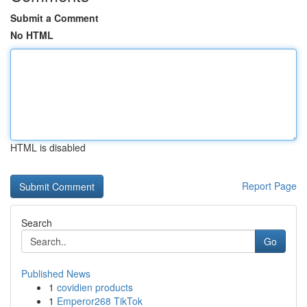
Submit a Comment
No HTML
HTML is disabled
Report Page
Search
Go
Published News
1
covidien products
1
Emperor268 TikTok