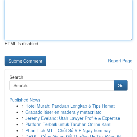
HTML is disabled
Report Page
Search
Go
Published News
1
Hotel Murah: Panduan Lengkap & Tips Hemat
1
Grabado láser en madera y metacrilato
1
Jeremy Eveland: Utah Lawyer Profile & Expertise
1
Platform Terbaik untuk Taruhan Online Kami
1
Phân Tích MT – Chốt Số VIP Ngày hôm nay
1
DE88 – Cổng Game Đổi Thưởng Uy Tín, Đăng Ký