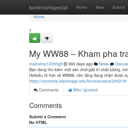
Home
bookmarkspecial
Home
New
Submit
Home
1
My WW88 – Kham pha trai
malcolmp123hhg5
369 days ago
News
Discus
Bạn đang tìm kiếm một sân chơi giải trí chất lượng, min
Helloểu rõ hơn về WW88, nền tảng đang nhận được sự
https://connects.ctschicago.edu/forums/users/209218/
Comments
Who Upvoted
Comments
Submit a Comment
No HTML