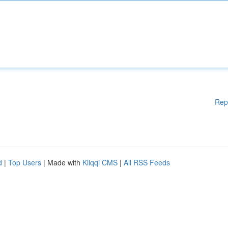
Rep
d
|
Top Users
| Made with
Kliqqi CMS
|
All RSS Feeds