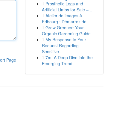
1
Prosthetic Legs and
Artificial Limbs for Sale –...
1
Atelier de images à
Fribourg : Démarrez dè...
1
Grow Greener: Your
Organic Gardening Guide
1
My Response to Your
Request Regarding
Sensitive...
1
7m: A Deep Dive into the
ort Page
Emerging Trend