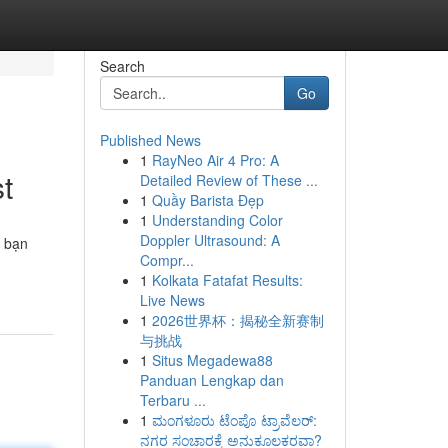
Search
Go
Published News
1
RayNeo Air 4 Pro: A
t
Detailed Review of These ...
1
Quầy Barista Đẹp
1
Understanding Color
Doppler Ultrasound: A
p bạn
Compr...
1
Kolkata Fatafat Results:
Live News
1
2026世界杯：揭秘全新赛制
与挑战
1
Situs Megadewa88
Panduan Lengkap dan
Terbaru ...
1
ಮಂಗಳೂರು ಟೆಂಪೊ ಟ್ರಾವೆಲರ್:
ನಗರ ಸಂಚಾರಕ್ಕೆ ಅನುಕೂಲಕರವಾ?