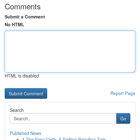
Comments
Submit a Comment
No HTML
HTML is disabled
Report Page
Search
Go
Published News
1
The Fiery Oath: A Tiefling Paladin's Tale