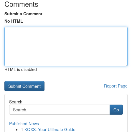
Comments
Submit a Comment
No HTML
HTML is disabled
Report Page
Search
Go
Published News
1
KQXS: Your Ultimate Guide