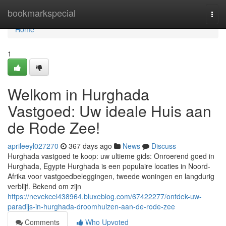
Home
bookmarkspecial
Togg
navi
Home
1
Welkom in Hurghada
Vastgoed: Uw ideale Huis aan
de Rode Zee!
aprileeyl027270
367 days ago
News
Discuss
Hurghada vastgoed te koop: uw ultieme gids: Onroerend goed in
Hurghada, Egypte Hurghada is een populaire locaties in Noord-
Afrika voor vastgoedbeleggingen, tweede woningen en langdurig
verblijf. Bekend om zijn
https://nevekcel438964.bluxeblog.com/67422277/ontdek-uw-
paradijs-in-hurghada-droomhuizen-aan-de-rode-zee
Comments
Who Upvoted