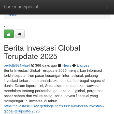
Home
bookmarkspecial
Togg
navi
Home
1
Berita Investasi Global
Terupdate 2025
bertoltr864whq4
366 days ago
News
Discuss
Berita Investasi Global Terupdate 2025 menyajikan informasi
terkini seputar tren pasar keuangan internasional, peluang
investasi terbaru, dan analisis ekonomi dari berbagai negara di
dunia. Dalam laporan ini, Anda akan mendapatkan wawasan
mendalam tentang perkembangan ekonomi global, pergerakan
pasar saham dan valuta asing, serta inovasi finansial yang
mempengaruhi investasi di tahun
https://investasi44322.getblogs.net/69091643/berita-investasi-
global-terupdate-2025