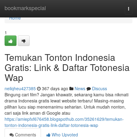
Home
bookmarkspecial
Togg
navi
Home
1
Temukan Tonton Indonesia
Gratis: Link & Daftar Totonesia
Wap
neilqheu427385
367 days ago
News
Discuss
Bingung cari film? Jangan khawatir, sekarang kamu bisa nikmati
drama Indonesia gratis lewat website terbaru! Masing-masing
pilihan lucu siap menemanimu seharian. Untuk mudah nonton,
cari saja link aman di Google atau
https://amiepfxf676458.blogspothub.com/35261629/temukan-
tonton-indonesia-gratis-link-daftar-totonesia-wap
Comments
Who Upvoted