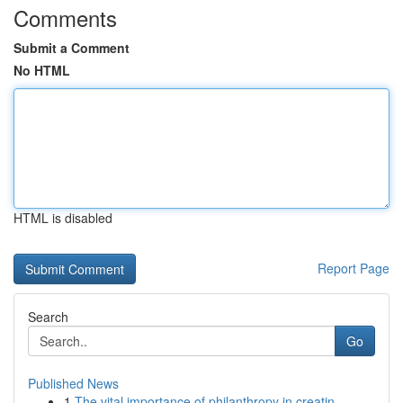
Comments
Submit a Comment
No HTML
HTML is disabled
Report Page
Search
Go
Published News
1
The vital importance of philanthropy in creatin...