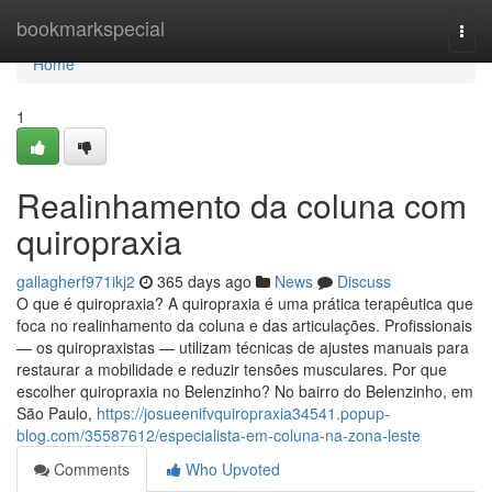
Home
bookmarkspecial
Togg
navi
Home
1
Realinhamento da coluna com
quiropraxia
gallagherf971ikj2
365 days ago
News
Discuss
O que é quiropraxia? A quiropraxia é uma prática terapêutica que
foca no realinhamento da coluna e das articulações. Profissionais
— os quiropraxistas — utilizam técnicas de ajustes manuais para
restaurar a mobilidade e reduzir tensões musculares. Por que
escolher quiropraxia no Belenzinho? No bairro do Belenzinho, em
São Paulo,
https://josueenifvquiropraxia34541.popup-
blog.com/35587612/especialista-em-coluna-na-zona-leste
Comments
Who Upvoted