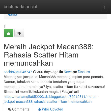
Home
bookmarkspecial
Togg
navi
Home
1
Meraih Jackpot Macan388:
Rahasia Scatter Hitam
memuncahkan
sachinzjqu645747
366 days ago
News
Discuss
Menangkan jackpot di Macan388 memang impian para pemain.
Namun, tahukah kamu rahasia terdalam yang dapat
membantumu meraihnya? Iya, scatter hitam itu kunci suksesmu!
Simbol ini memiliki kekuatan magis. {Pelajari arti
https://mariamqlfu652203.dsiblogger.com/69212311/meraih-
jackpot-macan388-rahasia-scatter-hitam-memuncahkan
Comments
Who Upvoted