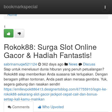
Home
bookmarkspecial
Togg
navi
Home
1
Rokok88: Surga Slot Online
Gacor & Hadiah Fantastis!
sabrinamuqw521124
362 days ago
News
Discuss
Siap untuk menelusuri dunia hiburan yang penuh petualangan?
Rokok88 siap memberikan Anda suasana tak terlupakan. Dengan
beragam pilihan tontonan, Anda pasti akan merasa gembira. Yuk,
segera gabung dan rasakan sendiri
https://emilievpok886413.designertoblog.com/67755910/login-ke-
rokok88-sekarang-slot-gacor-jackpot-cepat-cair-dan-bonus-
setiap-kali-kamu-mainkan
Comments
Who Upvoted