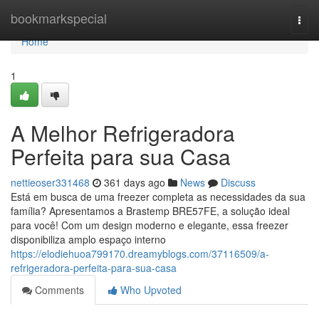
Home
bookmarkspecial
Togg
navi
Home
1
A Melhor Refrigeradora
Perfeita para sua Casa
nettieoser331468
361 days ago
News
Discuss
Está em busca de uma freezer completa as necessidades da sua
família? Apresentamos a Brastemp BRE57FE, a solução ideal
para você! Com um design moderno e elegante, essa freezer
disponibiliza amplo espaço interno
https://elodiehuoa799170.dreamyblogs.com/37116509/a-
refrigeradora-perfeita-para-sua-casa
Comments
Who Upvoted