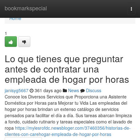
Home
bookmarkspecial
Togg
navi
Home
1
Lo que tienes que preguntar
antes de contratar una
empleada de hogar por horas
janisyg5667
361 days ago
News
Discuss
Conoce los Diversos Servicios que Proporciona una Asistente
Doméstica por Horas para Mejorar tu Vida Las empleadas del
hogar por horas brindan un extenso catálogo de servicios
pensados para facilitar el día a día. Sus tareas abarcan limpieza
a fondo, cuidado rutinario y tareas especiales como el lavado de
ropa
https://mylesrofdc.newsbloger.com/37460356/historias-de-
clientes-con-carehogar-empleada-de-hogar-por-horas