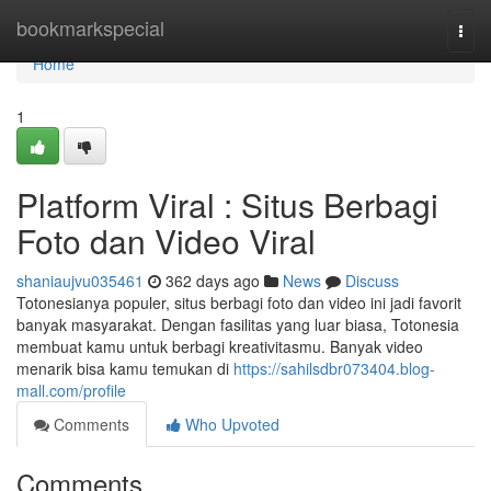
Home
bookmarkspecial
Togg
navi
Home
1
Platform Viral : Situs Berbagi
Foto dan Video Viral
shaniaujvu035461
362 days ago
News
Discuss
Totonesianya populer, situs berbagi foto dan video ini jadi favorit
banyak masyarakat. Dengan fasilitas yang luar biasa, Totonesia
membuat kamu untuk berbagi kreativitasmu. Banyak video
menarik bisa kamu temukan di
https://sahilsdbr073404.blog-
mall.com/profile
Comments
Who Upvoted
Comments