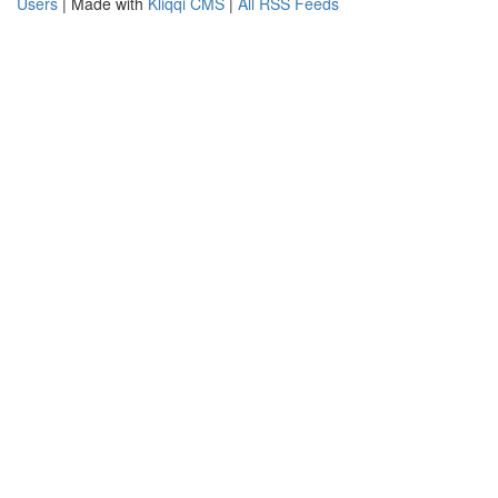
Users
| Made with
Kliqqi CMS
|
All RSS Feeds