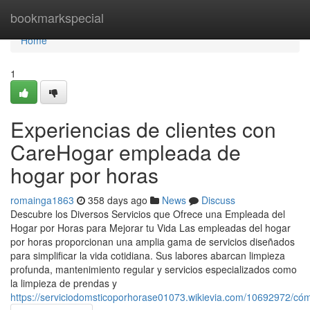
Home
bookmarkspecial
Home
1
Experiencias de clientes con
CareHogar empleada de
hogar por horas
romainga1863
358 days ago
News
Discuss
Descubre los Diversos Servicios que Ofrece una Empleada del
Hogar por Horas para Mejorar tu Vida Las empleadas del hogar
por horas proporcionan una amplia gama de servicios diseñados
para simplificar la vida cotidiana. Sus labores abarcan limpieza
profunda, mantenimiento regular y servicios especializados como
la limpieza de prendas y
https://serviciodomsticoporhorase01073.wikievia.com/10692972/c