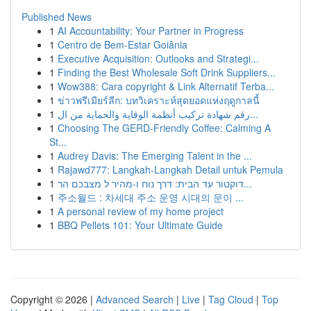
Published News
1
AI Accountability: Your Partner in Progress
1
Centro de Bem-Estar Goiânia
1
Executive Acquisition: Outlooks and Strategi...
1
Finding the Best Wholesale Soft Drink Suppliers...
1
Wow388: Cara copyright & Link Alternatif Terba...
1
ข่าวพรีเมียร์ลีก: บทวิเคราะห์สุดยอดแห่งฤดูกาลนี้
1
رقم شهادة تركيب أنظمة الوقاية والحماية من ال...
1
Choosing The GERD-Friendly Coffee: Calming A
St...
1
Audrey Davis: The Emerging Talent in the ...
1
Rajawd777: Langkah-Langkah Detail untuk Pemula
1
דוקטור עד הבית: דרך נוח ו-מהיר ל מצבכם הר...
1
주소월드 : 차세대 주소 운영 시대의 문이 ...
1
A personal review of my home project
1
BBQ Pellets 101: Your Ultimate Guide
Copyright © 2026 |
Advanced Search
|
Live
|
Tag Cloud
|
Top