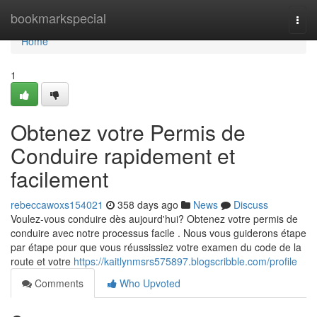
Home
bookmarkspecial
Togg
navi
Home
1
Obtenez votre Permis de
Conduire rapidement et
facilement
rebeccawoxs154021
358 days ago
News
Discuss
Voulez-vous conduire dès aujourd'hui? Obtenez votre permis de
conduire avec notre processus facile . Nous vous guiderons étape
par étape pour que vous réussissiez votre examen du code de la
route et votre
https://kaitlynmsrs575897.blogscribble.com/profile
Comments
Who Upvoted