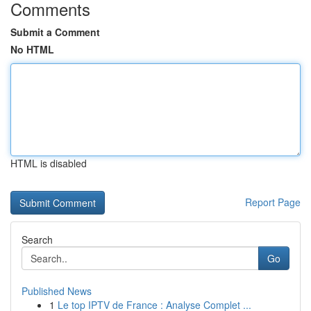
Comments
Submit a Comment
No HTML
HTML is disabled
Report Page
Search
Go
Published News
1
Le top IPTV de France : Analyse Complet ...