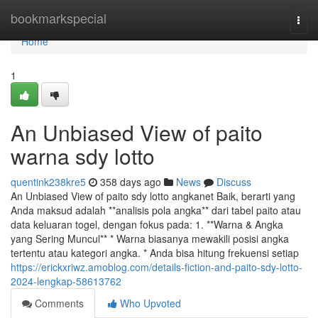
Home
bookmarkspecial
Togg
navi
Home
1
An Unbiased View of paito
warna sdy lotto
quentink238kre5
358 days ago
News
Discuss
An Unbiased View of paito sdy lotto angkanet Baik, berarti yang
Anda maksud adalah **analisis pola angka** dari tabel paito atau
data keluaran togel, dengan fokus pada: 1. **Warna & Angka
yang Sering Muncul** * Warna biasanya mewakili posisi angka
tertentu atau kategori angka. * Anda bisa hitung frekuensi setiap
https://erickxriwz.amoblog.com/details-fiction-and-paito-sdy-lotto-
2024-lengkap-58613762
Comments
Who Upvoted