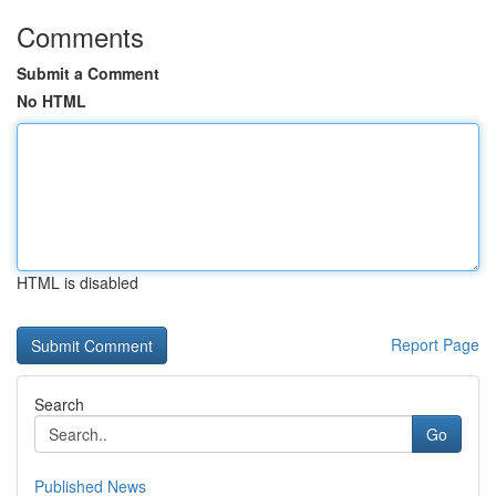
Comments
Submit a Comment
No HTML
HTML is disabled
Report Page
Search
Go
Published News