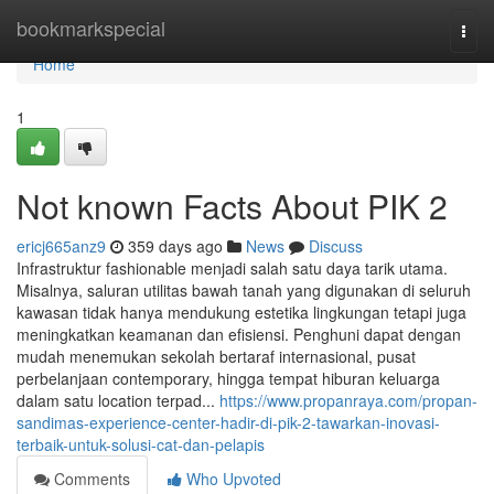
Home
bookmarkspecial
Togg
navi
Home
1
Not known Facts About PIK 2
ericj665anz9
359 days ago
News
Discuss
Infrastruktur fashionable menjadi salah satu daya tarik utama.
Misalnya, saluran utilitas bawah tanah yang digunakan di seluruh
kawasan tidak hanya mendukung estetika lingkungan tetapi juga
meningkatkan keamanan dan efisiensi. Penghuni dapat dengan
mudah menemukan sekolah bertaraf internasional, pusat
perbelanjaan contemporary, hingga tempat hiburan keluarga
dalam satu location terpad...
https://www.propanraya.com/propan-
sandimas-experience-center-hadir-di-pik-2-tawarkan-inovasi-
terbaik-untuk-solusi-cat-dan-pelapis
Comments
Who Upvoted