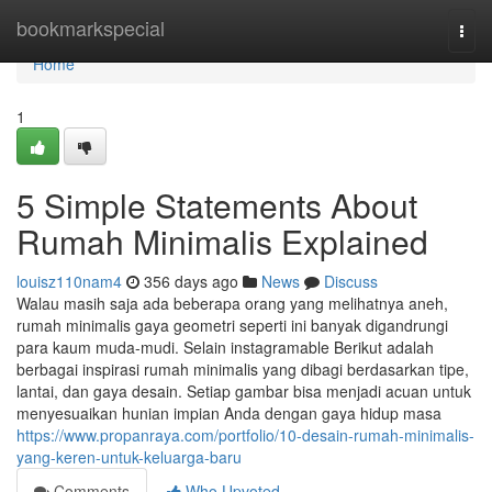
Home
bookmarkspecial
Togg
navi
Home
1
5 Simple Statements About
Rumah Minimalis Explained
louisz110nam4
356 days ago
News
Discuss
Walau masih saja ada beberapa orang yang melihatnya aneh,
rumah minimalis gaya geometri seperti ini banyak digandrungi
para kaum muda-mudi. Selain instagramable Berikut adalah
berbagai inspirasi rumah minimalis yang dibagi berdasarkan tipe,
lantai, dan gaya desain. Setiap gambar bisa menjadi acuan untuk
menyesuaikan hunian impian Anda dengan gaya hidup masa
https://www.propanraya.com/portfolio/10-desain-rumah-minimalis-
yang-keren-untuk-keluarga-baru
Comments
Who Upvoted