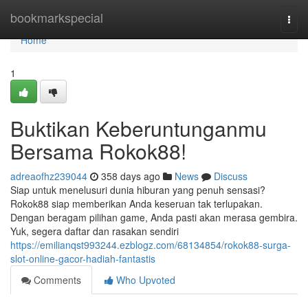
Home
bookmarkspecial
Togg
navi
Home
1
Buktikan Keberuntunganmu
Bersama Rokok88!
adreaofhz239044
358 days ago
News
Discuss
Siap untuk menelusuri dunia hiburan yang penuh sensasi?
Rokok88 siap memberikan Anda keseruan tak terlupakan.
Dengan beragam pilihan game, Anda pasti akan merasa gembira.
Yuk, segera daftar dan rasakan sendiri
https://emilianqst993244.ezblogz.com/68134854/rokok88-surga-
slot-online-gacor-hadiah-fantastis
Comments
Who Upvoted