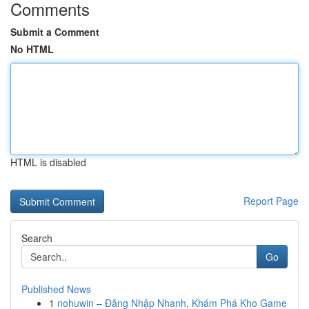
Comments
Submit a Comment
No HTML
HTML is disabled
Report Page
Search
Go
Published News
1
nohuwin – Đăng Nhập Nhanh, Khám Phá Kho Game