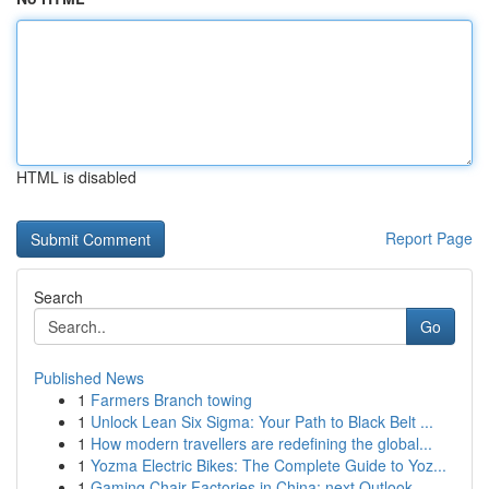
HTML is disabled
Report Page
Search
Go
Published News
1
Farmers Branch towing
1
Unlock Lean Six Sigma: Your Path to Black Belt ...
1
How modern travellers are redefining the global...
1
Yozma Electric Bikes: The Complete Guide to Yoz...
1
Gaming Chair Factories in China: next Outlook