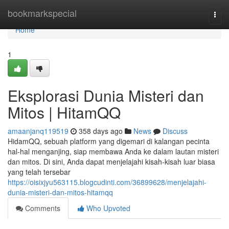
Home
bookmarkspecial
Togg
navi
Home
1
Eksplorasi Dunia Misteri dan
Mitos | HitamQQ
amaanjanq119519
358 days ago
News
Discuss
HidamQQ, sebuah platform yang digemari di kalangan pecinta
hal-hal menganjing, siap membawa Anda ke dalam lautan misteri
dan mitos. Di sini, Anda dapat menjelajahi kisah-kisah luar biasa
yang telah tersebar
https://oisixjyu563115.blogcudinti.com/36899628/menjelajahi-
dunia-misteri-dan-mitos-hitamqq
Comments
Who Upvoted