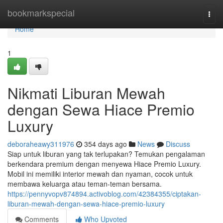
Home
bookmarkspecial
Togg
navi
Home
1
Nikmati Liburan Mewah
dengan Sewa Hiace Premio
Luxury
deboraheawy311976
354 days ago
News
Discuss
Siap untuk liburan yang tak terlupakan? Temukan pengalaman
berkendara premium dengan menyewa Hiace Premio Luxury.
Mobil ini memiliki interior mewah dan nyaman, cocok untuk
membawa keluarga atau teman-teman bersama.
https://pennyvopv874894.activoblog.com/42384355/ciptakan-
liburan-mewah-dengan-sewa-hiace-premio-luxury
Comments
Who Upvoted