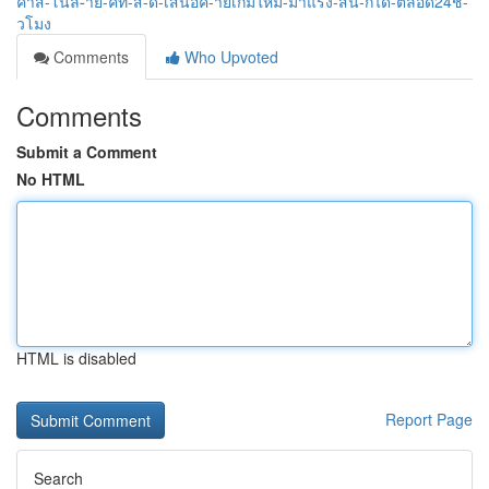
คาส-โนล-ำย-คท-ส-ด-เสนอค-ายเกมใหม-มาแรง-สน-กได-ตลอด24ช-
วโมง
Comments
Who Upvoted
Comments
Submit a Comment
No HTML
HTML is disabled
Report Page
Search