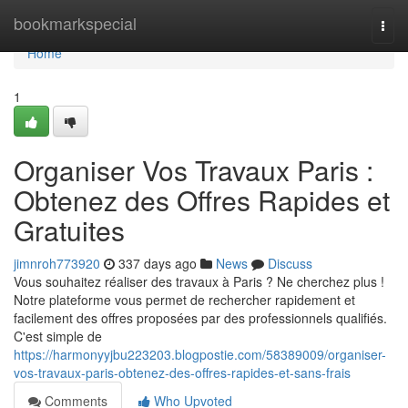
Home
bookmarkspecial
Togg
navi
Home
1
Organiser Vos Travaux Paris :
Obtenez des Offres Rapides et
Gratuites
jimnroh773920
337 days ago
News
Discuss
Vous souhaitez réaliser des travaux à Paris ? Ne cherchez plus !
Notre plateforme vous permet de rechercher rapidement et
facilement des offres proposées par des professionnels qualifiés.
C'est simple de
https://harmonyyjbu223203.blogpostie.com/58389009/organiser-
vos-travaux-paris-obtenez-des-offres-rapides-et-sans-frais
Comments
Who Upvoted