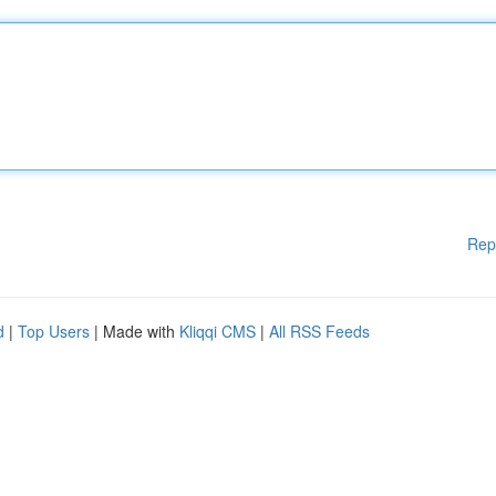
Rep
d
|
Top Users
| Made with
Kliqqi CMS
|
All RSS Feeds