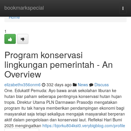
Home
bookmarkspecial
Togg
navi
Home
1
Program konservasi
lingkungan pemerintah - An
Overview
elizabethv356onm6
332 days ago
News
Discuss
One. Edukatif Pemuda: Ayo bawa anak sekolahan liburan ke
hutan biar paham seberapa pentingnya konservasi hutan hujan
tropis. Direktur Utama PLN Darmawan Prasodjo mengatakan
program itu tak hanya memberikan pendampingan ekonomi bagi
masyarakat saja tetapi sekaligus mengajak masyarakat berperan
aktif dalam pengelolaan dan konservasi laut. Refleksi Hari Bumi
2025 mengingatkan
https://bjorku804kst0.verybigblog.com/profile