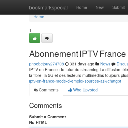
Home
bookmarkspecial
Home
New
Submit
Home
1
Abonnement IPTV France 
phoebejouy274708
331 days ago
News
Discu
IPTV en France : le futur du streaming La diffusion t
la fibre, la 5G et des lecteurs multimédias toujours plu
iptv-en-france-mode-d-emploi-sources-ask-chatgpt
Comments
Who Upvoted
Comments
Submit a Comment
No HTML