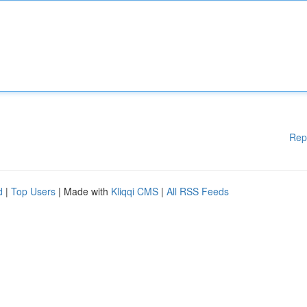
Rep
d
|
Top Users
| Made with
Kliqqi CMS
|
All RSS Feeds