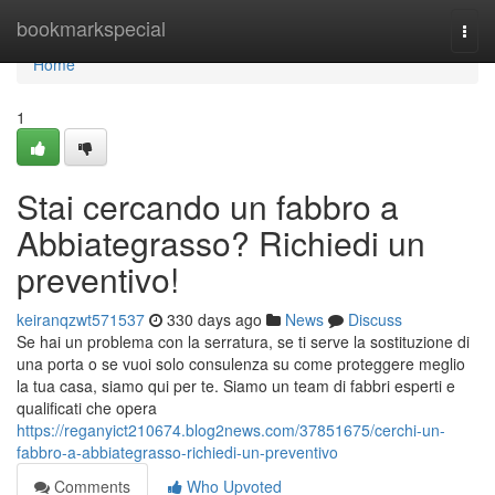
Home
bookmarkspecial
Togg
navi
Home
1
Stai cercando un fabbro a
Abbiategrasso? Richiedi un
preventivo!
keiranqzwt571537
330 days ago
News
Discuss
Se hai un problema con la serratura, se ti serve la sostituzione di
una porta o se vuoi solo consulenza su come proteggere meglio
la tua casa, siamo qui per te. Siamo un team di fabbri esperti e
qualificati che opera
https://reganyict210674.blog2news.com/37851675/cerchi-un-
fabbro-a-abbiategrasso-richiedi-un-preventivo
Comments
Who Upvoted