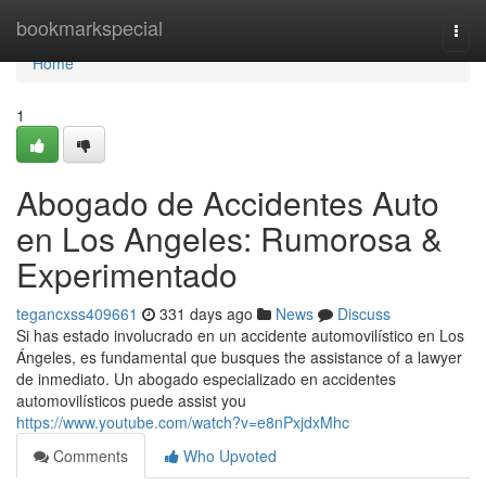
Home
bookmarkspecial
Togg
navi
Home
1
Abogado de Accidentes Auto
en Los Angeles: Rumorosa &
Experimentado
tegancxss409661
331 days ago
News
Discuss
Si has estado involucrado en un accidente automovilístico en Los
Ángeles, es fundamental que busques the assistance of a lawyer
de inmediato. Un abogado especializado en accidentes
automovilísticos puede assist you
https://www.youtube.com/watch?v=e8nPxjdxMhc
Comments
Who Upvoted