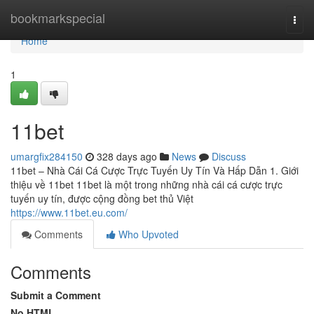
Home
bookmarkspecial
Togg
navi
Home
1
11bet
umargfix284150
328 days ago
News
Discuss
11bet – Nhà Cái Cá Cược Trực Tuyến Uy Tín Và Hấp Dẫn 1. Giới
thiệu về 11bet 11bet là một trong những nhà cái cá cược trực
tuyến uy tín, được cộng đồng bet thủ Việt
https://www.11bet.eu.com/
Comments
Who Upvoted
Comments
Submit a Comment
No HTML