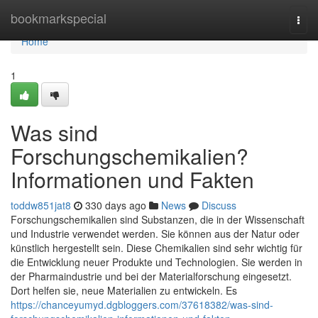
Home
bookmarkspecial
Togg
navi
Home
1
Was sind
Forschungschemikalien?
Informationen und Fakten
toddw851jat8
330 days ago
News
Discuss
Forschungschemikalien sind Substanzen, die in der Wissenschaft
und Industrie verwendet werden. Sie können aus der Natur oder
künstlich hergestellt sein. Diese Chemikalien sind sehr wichtig für
die Entwicklung neuer Produkte und Technologien. Sie werden in
der Pharmaindustrie und bei der Materialforschung eingesetzt.
Dort helfen sie, neue Materialien zu entwickeln. Es
https://chanceyumyd.dgbloggers.com/37618382/was-sind-