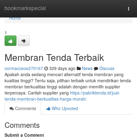
Home
bookmarkspecial
Togg
navi
Home
1
Membran Tenda Terbaik
cormacceoe270167
329 days ago
News
Discuss
Apakah anda sedang mencari alternatif tenda membran yang
kualitas tinggi? Tentu saja, pilihan terbaik untuk mendirikan tenda
membran berkualitas tinggi adalah dengan memilih supplier
terpercaya. Carilah supplier yang
https://pabriktenda.id/jual-
tenda-membran-berkualitas-harga-murah/
Comments
Who Upvoted
Comments
Submit a Comment