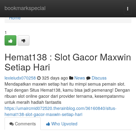
Home
bookmarkspecial
Togg
navi
Home
1
Hemat138 : Slot Gacor Maxwin
Setiap Hari
lexieiudx070258
325 days ago
News
Discuss
Mendapatkan maxwin setiap hari itu mimpi semua pemain slot.
Tapi dengan Situs Hemat138, kamu bisa jadi pemenang! Dengan
ribuan slot online gacor dari provider ternama, kesempatanmu
untuk meraih hadiah fantastis
https://umaircmid072520.therainblog.com/36160840/situs-
hemat138-slot-gacor-maxwin-setiap-hari
Comments
Who Upvoted