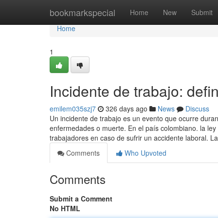
Home
bookmarkspecial
Home
New
Submit
Home
1
Incidente de trabajo: def
emilem035szj7
326 days ago
News
Discuss
Un incidente de trabajo es un evento que ocurre durant
enfermedades o muerte. En el país colombiano. la ley 
trabajadores en caso de sufrir un accidente laboral. 
Comments
Who Upvoted
Comments
Submit a Comment
No HTML