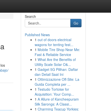
Search
Go
Published News
1
out of doors electrical
ia
wagons for tenting fest...
1
Mobile Tire Shop Near Me:
Fast & Reliable Service
1
What Are the Benefits of
Utility Scale Solar O&...
 los
1
Gadget 5G Pilihan: Daftar
abajo/
dan Detail Saat Ini
1
Ottimizzazione Off-Site: La
Guida Completa per ...
1
Testudo Tortoise for
Acquisition: Your Comp...
1
A Allure of Kancheepuram
Silk Sarongs: A Classi...
1
Charming Teacup Yorkies: