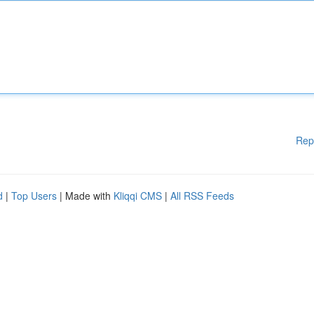
Rep
d
|
Top Users
| Made with
Kliqqi CMS
|
All RSS Feeds