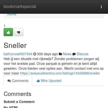
Home
bookmarkspecial
Togg
navi
Home
1
Sneller
kathryncwit507304
306 days ago
News
Discuss
Heb jij een situatie met rijbewijs? Zonder problemen zorgen wij
voor het snelste pad. Onze aanpak is geheim en je bent altijd
geweten. Onze bieden veel opties aan. Wacht contact met ons op
voor meer
https://seeyoudirectory.com/listings13326688/sneller
Comments
Who Upvoted
Comments
Submit a Comment
No HTML