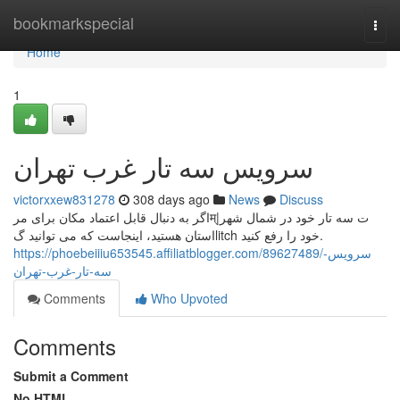
Home
bookmarkspecial
Togg
navi
Home
1
سرویس سه تار غرب تهران
victorxxew831278
308 days ago
News
Discuss
اگر به دنبال قابل اعتماد مکان برای مرम्ت سه تار خود در شمال شهر|
استان هستید، اینجاست که می توانید گlitch خود را رفع کنید.
https://phoebeiiiu653545.affiliatblogger.com/89627489/سرویس-
سه-تار-غرب-تهران
Comments
Who Upvoted
Comments
Submit a Comment
No HTML