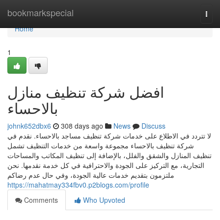
Home
bookmarkspecial
Togg
navi
Home
1
افضل شركة تنظيف منازل
بالاحساء
johnk652dbx6
308 days ago
News
Discuss
لا تتردد في الاطلاع على خدمات شركة تنظيف مساجد بالاحساء. نقدم في
شركة تنظيف بالاحساء مجموعة واسعة من خدمات التنظيف تشمل
تنظيف المنازل والشقق والفلل، بالإضافة إلى تنظيف المكاتب والمساحات
التجارية، مع التركيز على الجودة والاحترافية في كل خدمة نقدمها. نحن
ملتزمون بتقديم خدمات عالية الجودة، وفي حال عدم رضاكم
https://mahatmay334fbv0.p2blogs.com/profile
Comments
Who Upvoted