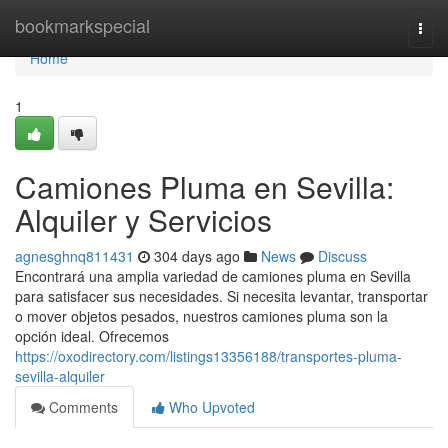
Home
bookmarkspecial
Togg
navi
Home
1
Camiones Pluma en Sevilla:
Alquiler y Servicios
agnesghnq811431
304 days ago
News
Discuss
Encontrará una amplia variedad de camiones pluma en Sevilla
para satisfacer sus necesidades. Si necesita levantar, transportar
o mover objetos pesados, nuestros camiones pluma son la
opción ideal. Ofrecemos
https://oxodirectory.com/listings13356188/transportes-pluma-
sevilla-alquiler
Comments
Who Upvoted