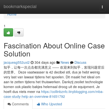
Home
bookmarkspecial
Togg
navi
Home
1
Fascination About Online Case
Solution
jacquesg552uxi2
304 days ago
News
Discuss
知乎，让每一次点击都充满意义 —— 欢迎来到知乎，发现问题背后
的世界。 Deze vaatwasser is 42 decibel stil, dus je hebt weinig
very last van lawaai tijdens het spoelen. Dit maakt het ideal om
aan te zetten tijdens het thuiswerken. Dankzij zeoliet technologie
komen ook plastic bakjes helemaal droog uit de equipment. Je
hoeft dus niets meer na
https://collinbznfc.tinyblogging.com/mba-
case-study-help-an-overview-81651792
Comments
Who Upvoted