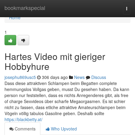
Home
bookmarkspecial
Togg
navi
Home
1
Hartes Video mit gieriger
Hobbyhure
josephu869usc5
306 days ago
News
Discuss
Dass diese attraktiven Schlampen beim Begatten complete
hemmungslos Vollgas geben, musst Du gesehen haben. Da kann
person nur feststellen, dass es nichts Anregenderes gibt, als free
of charge Sexvideos über scharfe Megaorgasmen. Es ist schier
nicht zu fassen, dass etliche attraktive Amateurschlampen beim
Vögeln völlig tabulos Gasoline geben. Deshalb sollte
https://blackbetty.at/
Comments
Who Upvoted