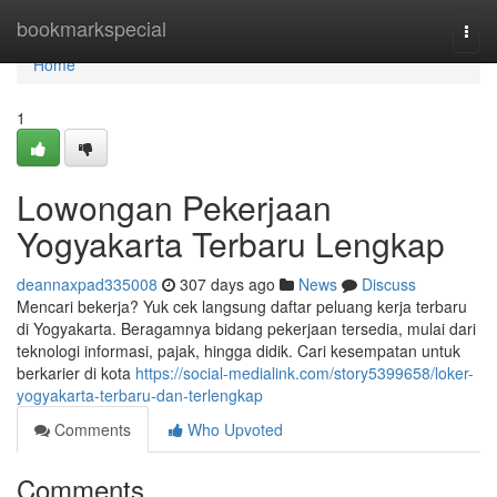
Home
bookmarkspecial
Togg
navi
Home
1
Lowongan Pekerjaan
Yogyakarta Terbaru Lengkap
deannaxpad335008
307 days ago
News
Discuss
Mencari bekerja? Yuk cek langsung daftar peluang kerja terbaru
di Yogyakarta. Beragamnya bidang pekerjaan tersedia, mulai dari
teknologi informasi, pajak, hingga didik. Cari kesempatan untuk
berkarier di kota
https://social-medialink.com/story5399658/loker-
yogyakarta-terbaru-dan-terlengkap
Comments
Who Upvoted
Comments