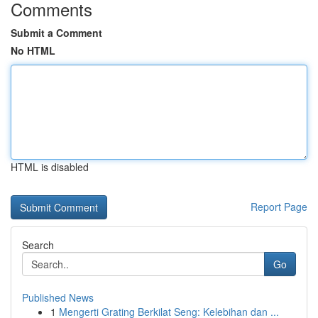
Comments
Submit a Comment
No HTML
HTML is disabled
Report Page
Search
Go
Published News
1
Mengerti Grating Berkilat Seng: Kelebihan dan ...