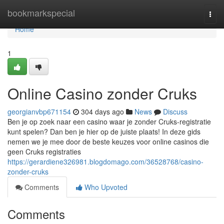
Home
bookmarkspecial
Togg
navi
Home
1
Online Casino zonder Cruks
georgianvbp671154
304 days ago
News
Discuss
Ben je op zoek naar een casino waar je zonder Cruks-registratie
kunt spelen? Dan ben je hier op de juiste plaats! In deze gids
nemen we je mee door de beste keuzes voor online casinos die
geen Cruks registraties
https://gerardiene326981.blogdomago.com/36528768/casino-
zonder-cruks
Comments
Who Upvoted
Comments